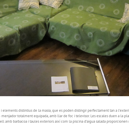
i elements distintius de la masia, que es poden distingir perfectament tan a l’exteri
 menjador totalment equipada, amb llar de foc i televisor. Les escales duen a la plan
ell amb barbacoa i taules exteriors així com la piscina d’aigua salada proporcionen