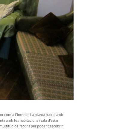
or com a l’interior. La planta baixa, amb
ta amb les habitacions i sala d’estar
 multitud de racons per poder descobrir i